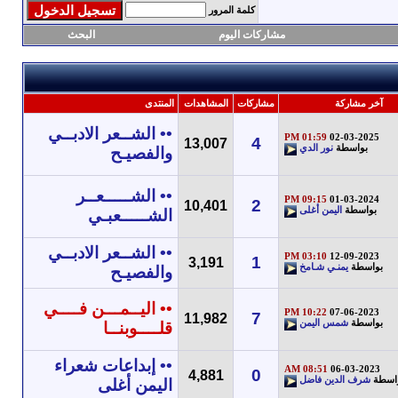
كلمة المرور
مشاركات اليوم
البحث
آخر مشاركة
مشاركات
المشاهدات
المنتدى
•• الشــعر الادبــي
01:59 PM
02-03-2025
4
13,007
بواسطة
نور الدي
والفصيـح
•• الشـــــعــر
09:15 PM
01-03-2024
2
10,401
بواسطة
اليمن أغلى
الشـــــعبـي
•• الشــعر الادبــي
03:10 PM
12-09-2023
1
3,191
بواسطة
يمنـي شـامخ
والفصيـح
•• اليــمـــن فــــي
10:22 PM
07-06-2023
7
11,982
بواسطة
شمس اليمن
قلــــوبنــا
•• إبداعات شعراء
08:51 AM
06-03-2023
0
4,881
اسطة
شرف الدين فاضل
اليمن أغلى