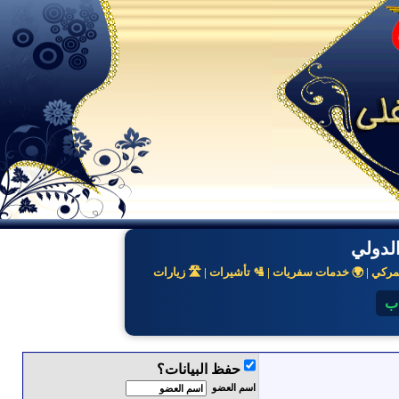
لدولي
كي | 🌍 خدمات سفريات | 🛂 تأشيرات | 🛣️ زيارات
اب
حفظ البيانات؟
اسم العضو