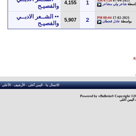
07:20 AM
07-04-2021
1
4,155
اسطة
شاعر ولي مشاعر
والفصيـح
•• الشــعر الادبــي
08:04 PM
17-02-2021
2
5,907
بواسطة
عادل قحطان
والفصيـح
الاتصال بنا
-
اليمن أغلى
-
الأرشيف
-
الأعلى
Powered by vBulletin® Copyright ©200
اليمن أغلى