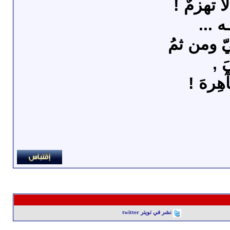
آ تهزمٌ !
ه ...
ّ ومن ثمُ
 ,
ِرهَ !
نشر في تويتر twitter