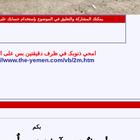
يمكنك المشاركة والتعليق في الموضوع بإستخدام حسابك عل
امحي ذنوبكـ في ظرف دقيقتين بس على ال
://www.the-yemen.com/vb/2m.htm
بكم