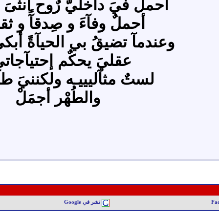
أحملٌ فيَ دآخليّ رٌوح أٌنثىَ ل
أحملٌ وفآءَ و صِدقآً و ثقـ
وعندمآ تضيقُ بي الحيآةً أبكي
عقليَ يحكٌم إحتيآجاتيَ
لستٌ مثآليييـه ولكننيَ طآه
والطُهْر أجمَلْ
نشر في Google