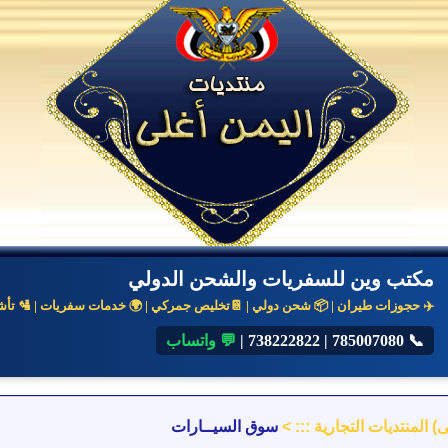
مكتب وين للسفريات والشحن الدولي
✈️ حجوزات طيران | 📦 شحن دولي | 📔تخليص جمركي | 🌍 خدمات سفريات | 🛂 تأشير
📞 785007080
|
738222822
|
💬 واتساب
) المنتديات التجارية :::
>
سوق السيــارات