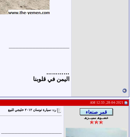
__________________
…………
اليمن في قلوبنا
28-04-2021, 12:33 AM
رد: سيارة توسان ٢٠١٢ خليجي للبيع
عضــوهـ مميـــزهـ
__________________