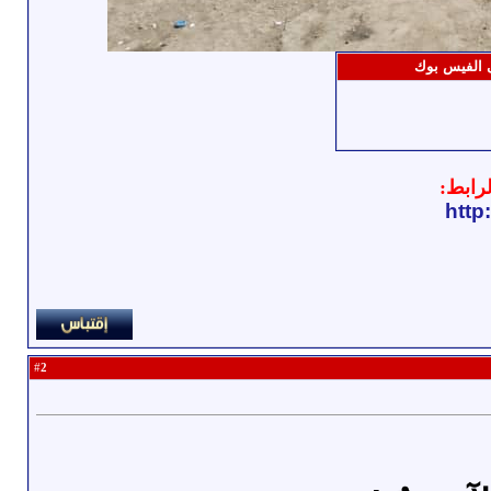
ى الفيس بوك
رابط:
http
2
#