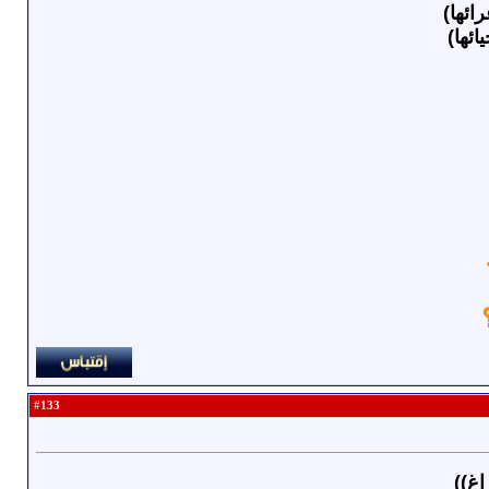
ئها)
ٔها)
133
#
غ))