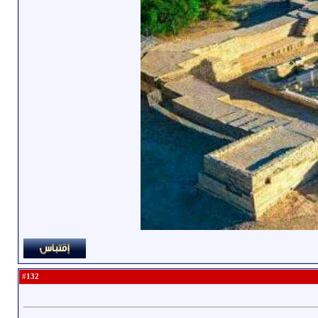
132
#