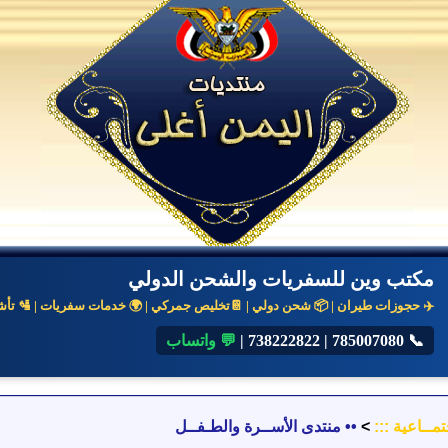
مكتب وين للسفريات والشحن الدولي
✈️ حجوزات طيران | 📦 شحن دولي | 📔تخليص جمركي | 🌍 خدمات سفريات | 🛂 تأشير
📞 785007080
|
738222822
|
💬 واتساب
تمــاعية :::
>
•• منتدى الأســرة والطـفــل