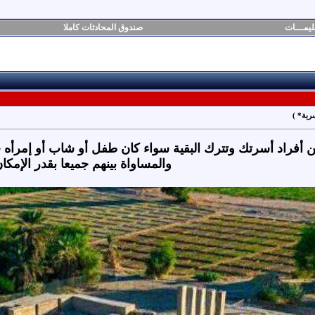
ليمـــات
صندوق المحادثات كاملا
رية* )
أفراد أسرتك وتترك البقية سواء كان طفل أو شاب أو إمرأه
والمساواة بينهم جميعا بقدر الإمكا