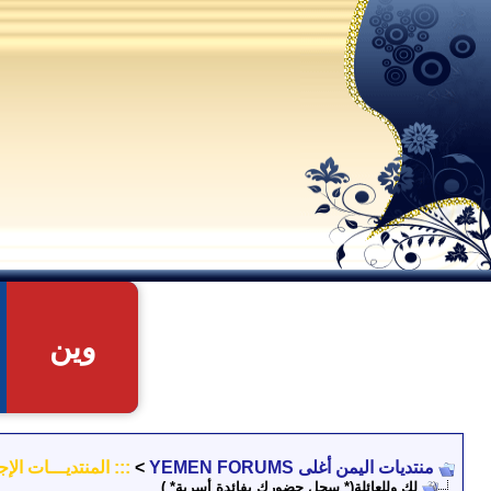
وين
منتديات اليمن أغلى YEMEN FORUMS
>
::: المنتديـــات الإج
لك وللعائلة(* سجل حضورك بفائدة أسرية* )