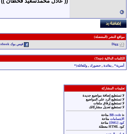
(( عادل محمدسعيد قحطان ))
مواقع النشر (المفضلة)
Digg
فيس بوك Facebook
الكلمات الدلالية (Tags)
أسرية*
,
بفائدة
,
حضورك
,
وللعائلة(*
تعليمات المشاركة
لا تستطيع
إضافة مواضيع جديدة
لا تستطيع
الرد على المواضيع
لا تستطيع
إرفاق ملفات
لا تستطيع
تعديل مشاركاتك
is
BB code
متاحة
الابتسامات
متاحة
كود [IMG]
متاحة
كود HTML
معطلة