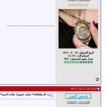
__________________
تاريخ التسجيل: 18 - 8 - 2011
المشاركات: 21,151
معدل تقييم المستوى:
7667
27-08-2024, 12:26 PM
رد: لك وللعائلة(* سجل حضورك بفائدة أسرية* 