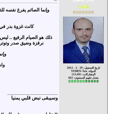
وإنما الصائم يفرغ نفسه للذ
كانت غزوة بدر في
ذلك هو الصيام الرفيع .. ليس ت
نرفزة وضيق صدر وتوتراً 
وإنم
واس
تاريخ التسجيل: 29 - 2 - 2012
الدولة: YEMEN-Taiz
المشاركات: 113,495
معدل تقييم المستوى:
662
__________________
وسيبقى نبض قلبي يمنيا