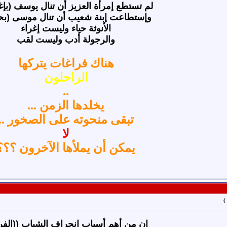
لم تستطع إمرأة العزيز أن تنال يوسف (بإغرا
وإستطاعت إبنة شعيب أن تنال موسى (بحياي
الأنوثة حياء وليست إغراء
والرجولة أدب وليست لقب
هناك فراغات يتركها
الراحلون
..
يخلدها الزمن ...
تبقى منحوته على الصخور ..
لا
يمكن أن يملأها الآخرون ؟؟؟
)
إن من أهم أسباب انحراف الشباب ((الفرا