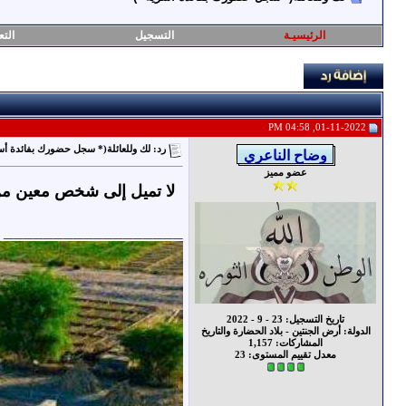
الرئيسيـة
التسجيل
التع
01-11-2022, 04:58 PM
رد: لك وللعائلة(* سجل حضورك بفائدة أس
عضو مميز
لا تميل إلى شخص معين من 
__________________
تاريخ التسجيل: 23 - 9 - 2022
الدولة: أرض الجنتين - بلاد الحضارة والتاريخ
المشاركات: 1,157
معدل تقييم المستوى:
23