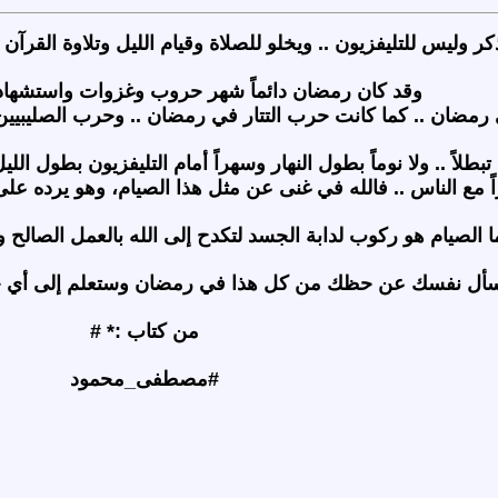
كر وليس للتليفزيون .. ويخلو للصلاة وقيام الليل وتلاوة القرآ
وقد كان رمضان دائماً شهر حروب وغزوات واستشهاد 
 رمضان .. كما كانت حرب التتار في رمضان .. وحرب الصليبي
بطلاً .. ولا نوماً بطول النهار وسهراً أمام التليفزيون بطول الل
مع الناس .. فالله في غنى عن مثل هذا الصيام، وهو يرده على ص
ا الصيام هو ركوب لدابة الجسد لتكدح إلى الله بالعمل الصالح و
أل نفسك عن حظك من كل هذا في رمضان وستعلم إلى أي حد 
من كتاب :* #
#مصطفى_محمود