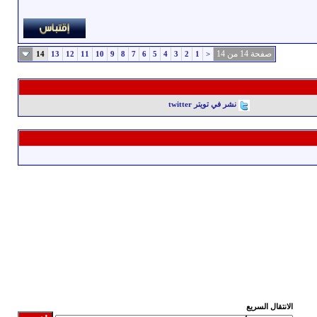
صفحة 14 من 14
14
13
12
11
10
9
8
7
6
5
4
3
2
1
<
نشر في تويتر twitter
الانتقال السريع