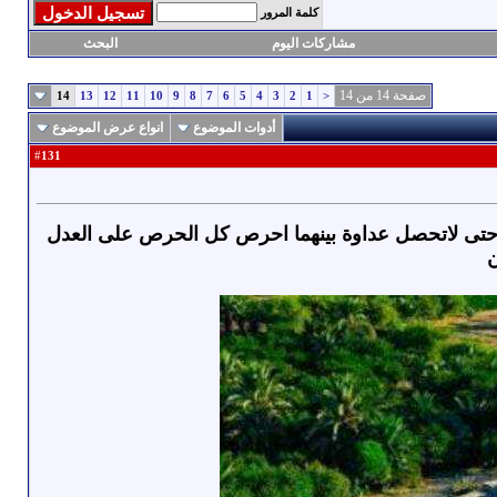
كلمة المرور
مشاركات اليوم
البحث
صفحة 14 من 14
14
13
12
11
10
9
8
7
6
5
4
3
2
1
<
أدوات الموضوع
انواع عرض الموضوع
131
#
 حتى لاتحصل عداوة بينهما احرص كل الحرص على العدل
ن