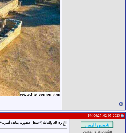
02-05-2023, 06:27 PM
رد: لك وللعائلة(* سجل حضورك بفائدة أسرية* 