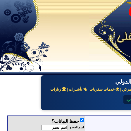
لدولي
كي | 🌍 خدمات سفريات | 🛂 تأشيرات | 🛣️ زيارات
اب
حفظ البيانات؟
اسم العضو