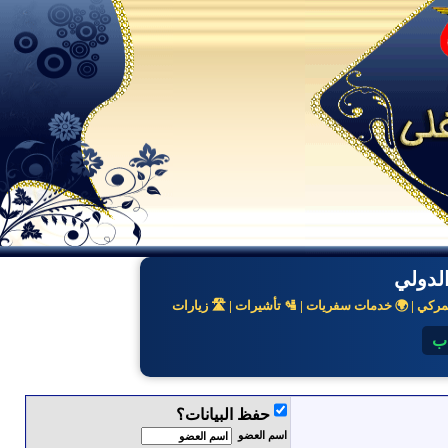
لدولي
كي | 🌍 خدمات سفريات | 🛂 تأشيرات | 🛣️ زيارات
اب
حفظ البيانات؟
اسم العضو