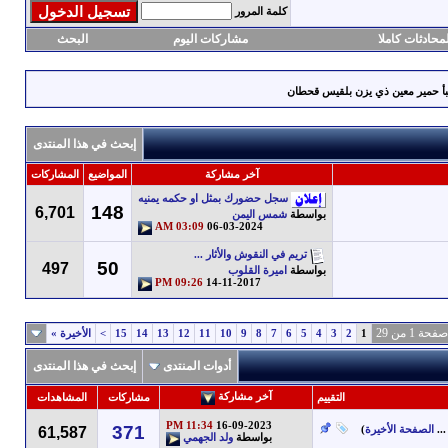
كلمة المرور
محادثات كاملا
مشاركات اليوم
البحث
 سبأ حمير معين ذي يزن بلقيس قحطان
إبحث في هذا المنتدى
آخر مشاركة
المواضيع
المشاركات
سجل حضورك بمثل او حكمه يمنيه
148
6,701
بواسطة
شمس اليمن
03:09 AM
06-03-2024
تريم في النقوش والأثار ...
50
497
بواسطة
اميرة القلوب
09:26 PM
14-11-2017
صفحة 1 من 29
1
2
3
4
5
6
7
8
9
10
11
12
13
14
15
>
الأخيرة
»
أدوات المنتدى
إبحث في هذا المنتدى
آخر مشاركة
التقييم
مشاركات
المشاهدات
11:34 PM
16-09-2023
371
...
الصفحة الأخيرة
)
61,587
بواسطة
ولد الجهمي