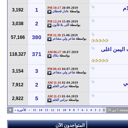
10:17 PM
20-09-2019
1
3,192
بواسطة
عادل قحطان
12:34 PM
15-09-2019
2
3,038
بواسطة
انُثى بلا قآنون
11:38 PM
25-08-2019
380
57,166
بواسطة
شاعر ولي مشاعر
 اليمن اغلى
06:27 AM
10-07-2019
371
118,327
بواسطة
ملاك
06:41 PM
04-07-2019
3
3,154
بواسطة
شاعر ولي مشاعر
11:16 AM
01-04-2019
2
7,912
بواسطة
نبراس القلم
11:15 AM
01-04-2019
5
2,922
بواسطة
نبراس القلم
صفحة 1 من 29
1
2
3
4
5
6
7
8
9
10
11
12
13
14
15
>
الأخيرة
»
المتواجدون الآن