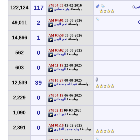
04:53 PM
03-02-2016
117
خيرة
)
122,124
بواسطة
وتر حساس
04:01 AM
03-08-2026
2
49,011
بواسطة
نجم اليمن
03:58 AM
03-08-2026
1
14,866
بواسطة
نجم اليمن
03:02 AM
30-08-2025
0
562
بواسطة
الهمداني
11:19 AM
22-08-2025
0
603
بواسطة
الهمداني
10:27 PM
08-08-2025
39
12,539
بواسطة
عبدالله مصطفى
04:19 PM
06-06-2025
0
2,229
بواسطة
الهمداني
02:11 PM
09-03-2025
0
1,090
بواسطة
نور الدي
01:16 AM
12-02-2025
0
2,391
بواسطة
وليد محمد العَمْري