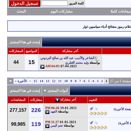
كلمة المرور
محادثات كاملا
مشاركات اليوم
البحث
أعلام-رموز-مشائخ-أدباء-سياسيين-ثوار
إبحث في هذا المنتدى
آخر مشاركة
المواضيع
المشاركات
الشاعر والأديب عبد الله بن صالح البردوني
15
44
بواسطة
وليد محمد العَمْري
04:05 AM
07-04-2025
صفحة 1 من 27
1
2
3
4
5
6
7
8
9
10
11
12
13
14
15
>
الأخيرة
»
أدوات المنتدى
إبحث في هذا المنتدى
آخر مشاركة
التقييم
مشاركات
المشاهدات
06:46 PM
19-01-2023
226
فحة الأخيرة
)
277,157
بواسطة
الفهد
11:37 PM
01-01-2021
119
الأخيرة
)
99,985
بواسطة
نجم اليمن