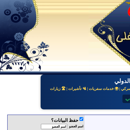
لدولي
كي | 🌍 خدمات سفريات | 🛂 تأشيرات | 🛣️ زيارات
اب
حفظ البيانات؟
اسم العضو